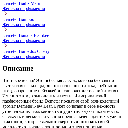
Demeter Badtz Maru
Женская парфюмерия
Demeter Bamboo
Женская парфюмерия
Demeter Banana Flambee
Женская парфюмерия
Demeter Barbados Cherry
Женская парфюмерия
Описание
Что такое весна? Это небесная лазурь, которая буквально
льется сквозь пальцы, золото солнечного диска, щебетание
птиц,
очарование пейзажей и великолепие зеленой листвы.
Именно этому компоненту известный американский
парфюмерный бренд Demeter посвятил свой великолепный
аромат Demeter New Leaf. Букет сочетает в себе нежность,
утонченность, изысканность и удивительную пикантность.
Свежесть и легкость звучания предназначена для тех мужчин
и женщин, которые желают сверкать и покорять своей
молодостью, жизнерадостностью и энергичностью.