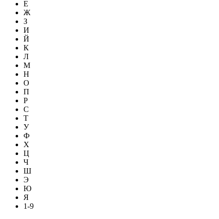
Е
Ж
З
И
Й
К
Л
М
Н
О
П
Р
С
Т
У
Ф
Х
Ц
Ч
Ш
Э
Ю
Я
1-9