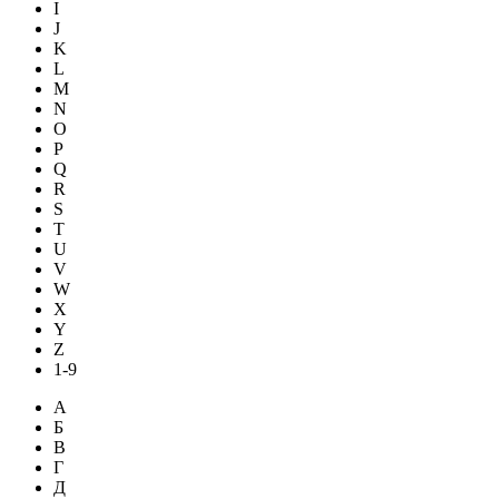
I
J
K
L
M
N
O
P
Q
R
S
T
U
V
W
X
Y
Z
1-9
А
Б
В
Г
Д