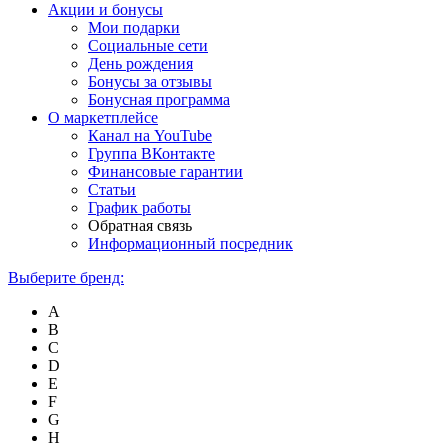
Акции и бонусы
Мои подарки
Социальные сети
День рождения
Бонусы за отзывы
Бонусная программа
О маркетплейсе
Канал на YouTube
Группа ВКонтакте
Финансовые гарантии
Статьи
График работы
Обратная связь
Информационный посредник
Выберите бренд:
A
B
C
D
E
F
G
H