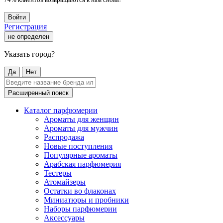
Войти
Регистрация
не определен
Указать город?
Да
Нет
Расширенный поиск
Каталог парфюмерии
Ароматы для женщин
Ароматы для мужчин
Распродажа
Новые поступления
Популярные ароматы
Арабская парфюмерия
Тестеры
Атомайзеры
Остатки во флаконах
Миниатюры и пробники
Наборы парфюмерии
Аксессуары