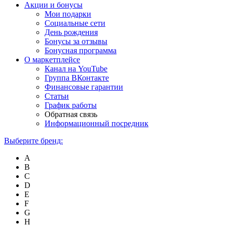
Акции и бонусы
Мои подарки
Социальные сети
День рождения
Бонусы за отзывы
Бонусная программа
О маркетплейсе
Канал на YouTube
Группа ВКонтакте
Финансовые гарантии
Статьи
График работы
Обратная связь
Информационный посредник
Выберите бренд:
A
B
C
D
E
F
G
H