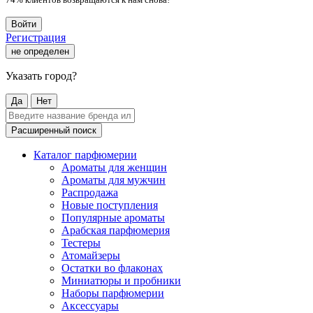
Войти
Регистрация
не определен
Указать город?
Да
Нет
Расширенный поиск
Каталог парфюмерии
Ароматы для женщин
Ароматы для мужчин
Распродажа
Новые поступления
Популярные ароматы
Арабская парфюмерия
Тестеры
Атомайзеры
Остатки во флаконах
Миниатюры и пробники
Наборы парфюмерии
Аксессуары