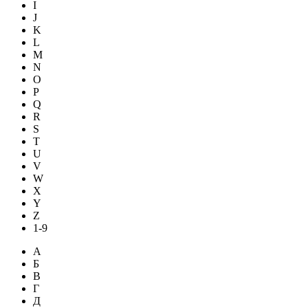
I
J
K
L
M
N
O
P
Q
R
S
T
U
V
W
X
Y
Z
1-9
А
Б
В
Г
Д