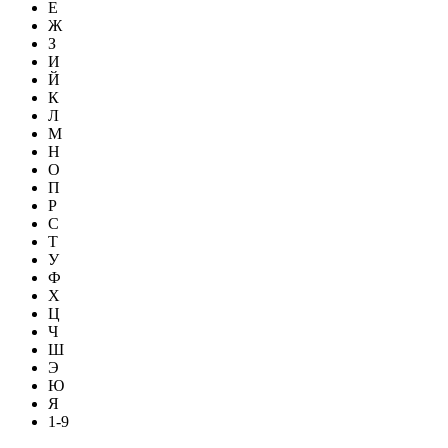
Е
Ж
З
И
Й
К
Л
М
Н
О
П
Р
С
Т
У
Ф
Х
Ц
Ч
Ш
Э
Ю
Я
1-9