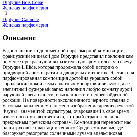
Diptyque Bois Corse
Женская парфюмерия
Diptyque Cannelle
Женская парфюмерия
Описание
В дополнение к одноименной парфюмерной композиции,
французский нишевой дом Diptyque представил поклонникам
не менее прекрасную и выразительную ароматическую свечу
Diptyque L'Elide, которая продолжила собой историю о
придворной аристократии и дворцовых интригах. Элегантная
парфюмированная композиция достойна украшать собой
королевские покои самых знатных монархов и вельмож, а ее
элегантный фужерный запах наполнил любую комнату аурой
чарующей элегантности, изысканности и непревзойденной
роскоши. На поверхности эксклюзивного черного стакана с
матовым напылением нанесено изображение древнегреческой
Фауны - знаменитой скульптуры, очаровавшей в свое время
известного путешественника, который странствовал по
прекрасным греческим островам. Композиция переносит нас
на цитрусовые плантации теплого Средиземноморья, где
благоухает разогретая солнечными лучами апельсиновая