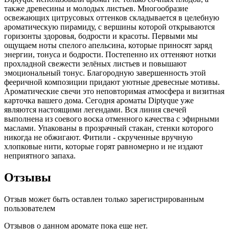
также древесины и молодых листьев. Многообразие
освежающих цитрусовых оттенков складывается в целебную
ароматическую пирамиду, с вершины которой открываются
горизонты здоровья, бодрости и красоты. Первыми мы
ощущаем ноты спелого апельсина, которые приносят заряд
энергии, тонуса и бодрости. Постепенно их оттеняют нотки
прохладной свежести зелёных листьев и повышают
эмоциональный тонус. Благородную завершенность этой
фееричной композиции придают уютные древесные мотивы.
Ароматические свечи это неповторимая атмосфера и визитная
карточка вашего дома. Сегодня ароматы Diptyque уже
являются настоящими легендами. Вся линия свечей
выполнена из соевого воска отменного качества с эфирными
маслами. Упакованы в прозрачный стакан, стенки которого
никогда не обжигают. Фитили - скрученные вручную
хлопковые нити, которые горят равномерно и не издают
неприятного запаха.
Отзывы
Отзыв может быть оставлен только зарегистрированным
пользователем
Отзывов о данном аромате пока еще нет.