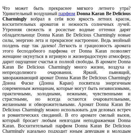
Что может быть прекраснее мягкого летнего утра?
Удивительный воздушный
парфюм
Donna Karan Be Delicious
Charmingly
вобрал в себя всю яркость летних красок,
восхитительных ароматов и нежность солнечных лучей.
Утренняя свежесть и росистые водные оттенки дарят
обладательнице Donna Karan Be Delicious Charmingly новые
силы, энергию лета и прекрасное настроение. Ведь знойный
полдень еще так далеко! Легкость и грациозность аромата
этого бесподобного парфюма от Donna Karan позволяет
женщине окунуться в игривую и жизнерадостную атмосферу,
дарит ощущение счастья и полной свободы. В аромате Donna
Karan Be Delicious Charmingly много жизни, воздуха и
непреодолимого очарования. Яркий, пьянящий,
завораживающий аромат Donna Karan Be Delicious Charmingly
Донна Фаске (Донна Каран) посвятила энергичным
современным женщинам, которые могут быть независимыми,
практичными, холодными, нежными, чувственными и
страстными, но всегда остаются очаровательными,
желанными и обворожительными. Аромат Donna Karan Be
Delicious Charmingly можно использовать для деловых встреч
и романтических свиданий. В его аромате смелый вызов,
который бросает любым невзгодам неподражаемая Donna
Karan. Восхитительный парфюм Donna Karan Be Delicious
Charmingly идеально подходит юным девушкам и молодым