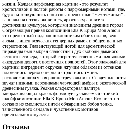
жизни. Каждая парфюмерная картина - это результат
кропотливой и долгой работы с парфюмерными нотами, где,
будто на тонкую нить нанизаны прелестные “жемчужинки” -
гениальная поэзия, живопись, архитектура и все те
достижения культуры, которыми знамениты древние города.
Согревающая пряная композиция Ella K Epupa Mon Amour -
это прелестный подарок поклонникам обоих полов, ведь
аромат лишен всяческих гендерных рамок и общественных
стереотипов. Главенствующей нотой для ароматической
пирамиды был выбран сладостный дух свободы дымного
лесного ветивера, который согрет чувственными пьянящими
аккордами дорогих восточных пряностей. Этот знаковый для
картины ингредиент окружен жгучим облаком из оттенков
пламенного черного перца и страстного тмина,
расположившихся в вершине треугольника. Сердечные ноты
звучат низкими переливами чарующей амбры и экзотической
древесины гуаяка. Редкая ольфакторная палитра
завораживающих красок формирует узнаваемый стойкий
шлейф композиции Ella K Epupa Mon Amour. Его полотно
соткано из смолистых нитей обжаренных бобов тонка,
таинственного сандала и чувственных мотивов
ориентального мускуса.
Отзывы