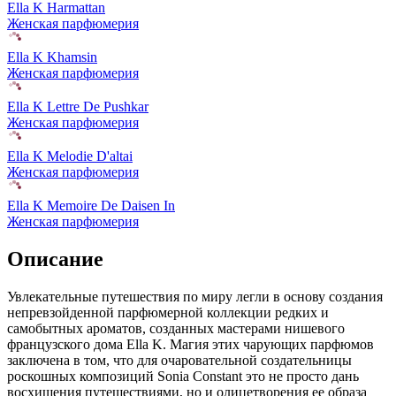
Ella K Harmattan
Женская парфюмерия
Ella K Khamsin
Женская парфюмерия
Ella K Lettre De Pushkar
Женская парфюмерия
Ella K Melodie D'altai
Женская парфюмерия
Ella K Memoire De Daisen In
Женская парфюмерия
Описание
Увлекательные путешествия по миру легли в основу создания
непревзойденной парфюмерной коллекции редких и
самобытных ароматов,
созданных мастерами нишевого
французского дома Ella K. Магия этих чарующих парфюмов
заключена в том, что для очаровательной создательницы
роскошных композиций Sonia Constant это не просто дань
восхищения путешествиями, но и олицетворения ее образа