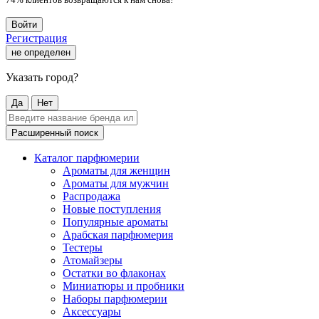
Войти
Регистрация
не определен
Указать город?
Да
Нет
Расширенный поиск
Каталог парфюмерии
Ароматы для женщин
Ароматы для мужчин
Распродажа
Новые поступления
Популярные ароматы
Арабская парфюмерия
Тестеры
Атомайзеры
Остатки во флаконах
Миниатюры и пробники
Наборы парфюмерии
Аксессуары