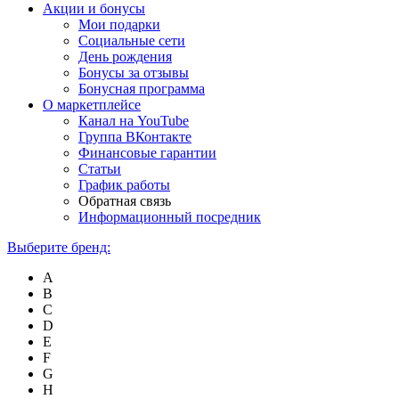
Акции и бонусы
Мои подарки
Социальные сети
День рождения
Бонусы за отзывы
Бонусная программа
О маркетплейсе
Канал на YouTube
Группа ВКонтакте
Финансовые гарантии
Статьи
График работы
Обратная связь
Информационный посредник
Выберите бренд:
A
B
C
D
E
F
G
H