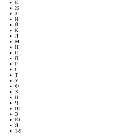
Е
Ж
З
И
Й
К
Л
М
Н
О
П
Р
С
Т
У
Ф
Х
Ц
Ч
Ш
Э
Ю
Я
1-9