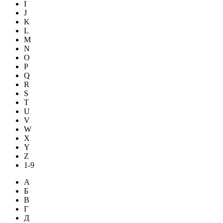
I
J
K
L
M
N
O
P
Q
R
S
T
U
V
W
X
Y
Z
1-9
А
Б
В
Г
Д