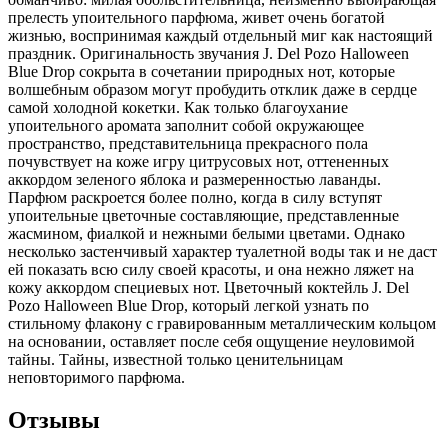
прелесть упоительного парфюма, живет очень богатой
жизнью, воспринимая каждый отдельный миг как настоящий
праздник. Оригинальность звучания J. Del Pozo Halloween
Blue Drop сокрыта в сочетании природных нот, которые
волшебным образом могут пробудить отклик даже в сердце
самой холодной кокетки. Как только благоухание
упоительного аромата заполнит собой окружающее
пространство, представительница прекрасного пола
почувствует на коже игру цитрусовых нот, оттененных
аккордом зеленого яблока и размеренностью лаванды.
Парфюм раскроется более полно, когда в силу вступят
упоительные цветочные составляющие, представленные
жасмином, фиалкой и нежными белыми цветами. Однако
несколько застенчивый характер туалетной воды так и не даст
ей показать всю силу своей красоты, и она нежно ляжет на
кожу аккордом специевых нот. Цветочный коктейль J. Del
Pozo Halloween Blue Drop, который легкой узнать по
стильному флакону с гравированным металлическим кольцом
на основании, оставляет после себя ощущение неуловимой
тайны. Тайны, известной только ценительницам
неповторимого парфюма.
Отзывы