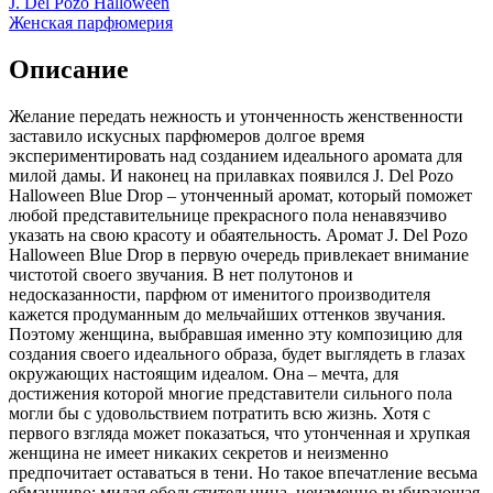
J. Del Pozo Halloween
Женская парфюмерия
Описание
Желание передать нежность и утонченность женственности
заставило искусных парфюмеров долгое время
экспериментировать над созданием идеального аромата для
милой дамы. И наконец на прилавках появился J. Del Pozo
Halloween Blue Drop – утонченный аромат, который поможет
любой представительнице прекрасного пола ненавязчиво
указать на свою красоту и обаятельность. Аромат J. Del Pozo
Halloween Blue Drop в первую очередь привлекает внимание
чистотой своего звучания. В нет полутонов и
недосказанности, парфюм от именитого производителя
кажется продуманным до мельчайших оттенков звучания.
Поэтому женщина, выбравшая именно эту композицию для
создания своего идеального образа, будет выглядеть в глазах
окружающих настоящим идеалом. Она – мечта, для
достижения которой многие представители сильного пола
могли бы с удовольствием потратить всю жизнь. Хотя с
первого взгляда может показаться, что утонченная и хрупкая
женщина не имеет никаких секретов и неизменно
предпочитает оставаться в тени. Но такое впечатление весьма
обманчиво: милая обольстительница, неизменно выбирающая