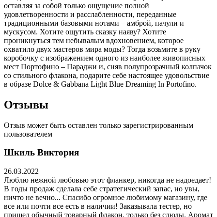
оставляя за собой только ощущение полной
удовлетворенности и расслабленности, переданные
традиционными базовыми нотами – амброй, пачули и
мускусом. Хотите ощутить сказку наяву? Хотите
проникнуться тем небывалым вдохновением, которое
охватило двух мастеров мира моды? Тогда возьмите в руку
коробочку с изображением одного из наиболее живописных
мест Портофино – Параджи и, сняв полупрозрачный колпачок
со стильного флакона, подарите себе настоящее удовольствие
в образе Dolce & Gabbana Light Blue Dreaming In Portofino.
Отзывы
Отзыв может быть оставлен только зарегистрированным
пользователем
Шкиль Виктория
26.03.2022
Люблю нежной любовью этот фланкер, никогда не надоедает!
В годы продаж сделала себе стратегический запас, но увы,
ничто не вечно... Спасибо огромное любимому магазину, где
все или почти все есть в наличии! Заказывала тестер, но
пришел обычный товарный флакон, только без слюды. Аромат