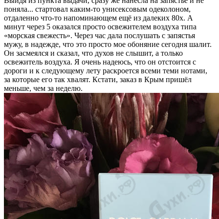
Выйдя из пункта выдачи, сразу же нанесла на запястье и не
поняла... стартовал каким-то унисексовым одеколоном,
отдаленно что-то напоминающем ещё из далеких 80х. А
минут через 5 оказался просто освежителем воздуха типа
«морская свежесть». Через час дала послушать с запястья
мужу, в надежде, что это просто мое обоняние сегодня шалит.
Он засмеялся и сказал, что духов не слышит, а только
освежитель воздуха. Я очень надеюсь, что он отстоится с
дороги и к следующему лету раскроется всеми теми нотами,
за которые его так хвалят. Кстати, заказ в Крым пришёл
меньше, чем за неделю.