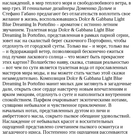
наслаждений, в мир теплого моря и свободолюбивого ветра, в
мир грез. И гениальные дизайнеры Доменико Дольче и
Стефано Габано предлагают без отлагательств воплотить свое
желание в жизнь, воспользовавшись Dolce & Gabbana Light
Blue Dreaming In Portofino – ароматом с истинно летним
звучанием. Туалетная вода Dolce & Gabbana Light Blue
Dreaming In Portofino, представленная в рамках парной серии,
зовет нас на скалистый берег сказочного Портофино, чтобы
отдохнуть от городской суеты. Только вы – и море, только вы
– и будоражащий ветер, позволяющий бесконечно ежиться
под лучами ласкового солнца – что может быть прекраснее
этих картин? Волшебство наяву, сказка, ставшая реальностью
– вот чем по сути является туалетная вода от прославленных
мастеров мира моды, и вы можете стать частью этой сказки
незамедлительно. Композиция Dolce & Gabbana Light Blue
Dreaming In Portofino манит милых дам заглянуть в загадочные
дали, открыть свое сердце навстречу новым впечатлениям и
ярким эмоциям, отдохнуть о суете и наполниться внутренним
спокойствием. Парфюм очаровывает экзотическими нотами,
сулящими небывалое и чувственное приключение. В
начальных нотах, представленных дуэтом из личи и
амбреттового масла, сокрыто пылкое обещание удовольствий.
Наслаждение от небывалых красот и восхитительных
ощущений представлено сочетанием пылкого османтуса и
загадочного ириса. Постепенно эти ощущения рассеиваются