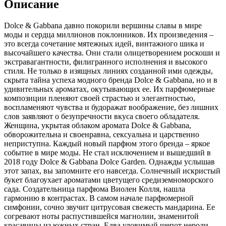
Описание
Dolce & Gabbana давно покорили вершины славы в мире
моды и сердца миллионов поклонников. Их произведения –
это всегда сочетание мятежных идей,
винтажного шика и
высочайшего качества. Они стали олицетворением роскоши и
экстравагантности, филигранного исполнения и высокого
стиля. Не только в изящных линиях созданной ими одежды,
скрыта тайна успеха модного бренда Dolce & Gabbana, но и в
удивительных ароматах, окутывающих ее. Их парфюмерные
композиции пленяют своей страстью и элегантностью,
воспламеняют чувства и будоражат воображение, без лишних
слов заявляют о безупречности вкуса своего обладателя.
Женщина, укрытая облаком аромата Dolce & Gabbana,
обворожительна и своенравна, сексуальна и царственно
неприступна. Каждый новый парфюм этого бренда – яркое
событие в мире моды. Не стал исключением и вышедший в
2018 году Dolce & Gabbana Dolce Garden. Однажды услышав
этот запах, вы запомните его навсегда. Солнечный искристый
букет благоухает ароматами цветущего средиземноморского
сада. Создательница парфюма Виолен Колля, нашла
гармонию в контрастах. В самом начале парфюмерной
симфонии, сочно звучит цитрусовая свежесть мандарина. Ее
согревают ноты распустившейся магнолии, знаменитой
красавицы из южных стран. Едва уловимый шепот нероли