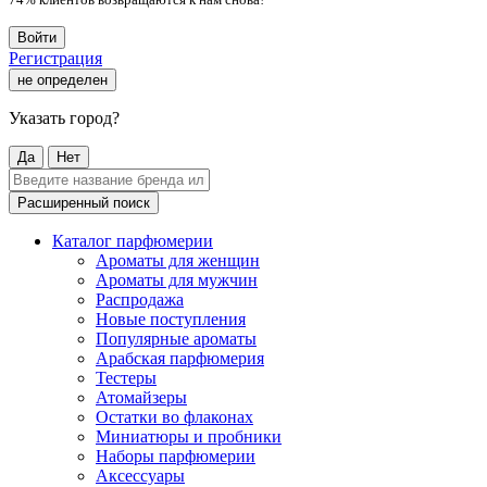
Войти
Регистрация
не определен
Указать город?
Да
Нет
Расширенный поиск
Каталог парфюмерии
Ароматы для женщин
Ароматы для мужчин
Распродажа
Новые поступления
Популярные ароматы
Арабская парфюмерия
Тестеры
Атомайзеры
Остатки во флаконах
Миниатюры и пробники
Наборы парфюмерии
Аксессуары