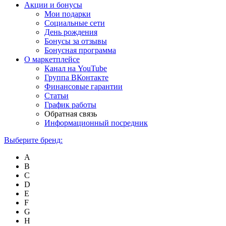
Акции и бонусы
Мои подарки
Социальные сети
День рождения
Бонусы за отзывы
Бонусная программа
О маркетплейсе
Канал на YouTube
Группа ВКонтакте
Финансовые гарантии
Статьи
График работы
Обратная связь
Информационный посредник
Выберите бренд:
A
B
C
D
E
F
G
H