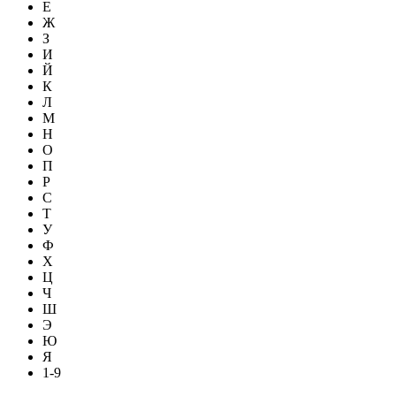
Е
Ж
З
И
Й
К
Л
М
Н
О
П
Р
С
Т
У
Ф
Х
Ц
Ч
Ш
Э
Ю
Я
1-9