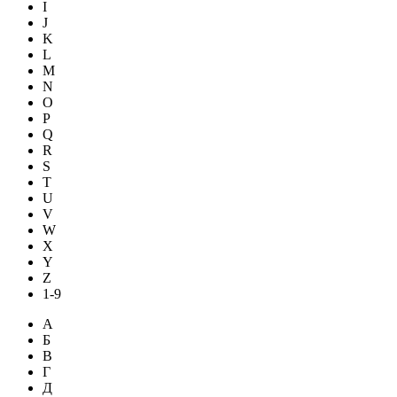
I
J
K
L
M
N
O
P
Q
R
S
T
U
V
W
X
Y
Z
1-9
А
Б
В
Г
Д