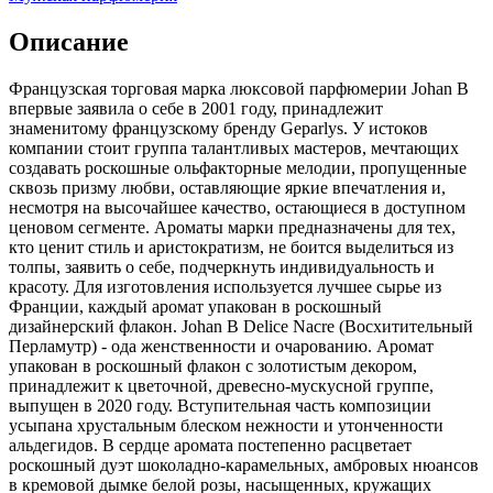
Описание
Французская торговая марка люксовой парфюмерии Johan B
впервые заявила о себе в 2001 году,
принадлежит
знаменитому французскому бренду Geparlys. У истоков
компании стоит группа талантливых мастеров, мечтающих
создавать роскошные ольфакторные мелодии, пропущенные
сквозь призму любви, оставляющие яркие впечатления и,
несмотря на высочайшее качество, остающиеся в доступном
ценовом сегменте. Ароматы марки предназначены для тех,
кто ценит стиль и аристократизм, не боится выделиться из
толпы, заявить о себе, подчеркнуть индивидуальность и
красоту. Для изготовления используется лучшее сырье из
Франции, каждый аромат упакован в роскошный
дизайнерский флакон. Johan B Delice Nacre (Восхитительный
Перламутр) - ода женственности и очарованию. Аромат
упакован в роскошный флакон с золотистым декором,
принадлежит к цветочной, древесно-мускусной группе,
выпущен в 2020 году. Вступительная часть композиции
усыпана хрустальным блеском нежности и утонченности
альдегидов. В сердце аромата постепенно расцветает
роскошный дуэт шоколадно-карамельных, амбровых нюансов
в кремовой дымке белой розы, насыщенных, кружащих