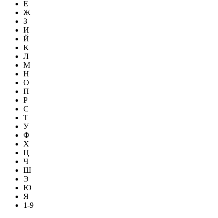
Е
Ж
З
И
Й
К
Л
М
Н
О
П
Р
С
Т
У
Ф
Х
Ц
Ч
Ш
Э
Ю
Я
1-9