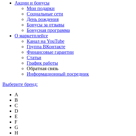
Акции и бонусы
Мои подарки
Социальные сети
День рождения
Бонусы за отзывы
Бонусная программа
О маркетплейсе
Канал на YouTube
Группа ВКонтакте
Финансовые гарантии
Статьи
График работы
Обратная связь
Информационный посредник
Выберите бренд:
A
B
C
D
E
F
G
H