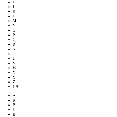
I
J
K
L
M
N
O
P
Q
R
S
T
U
V
W
X
Y
Z
1-9
А
Б
В
Г
Д