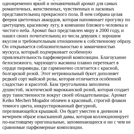
одновременно яркий и ненавязчивый аромат для самых
романтичных, женственных,
чувственных и ласковых
представительниц прекрасного пола. В нем собрана целая
феерия цветочных аккордов, которая напоминает прогулку по
цветущему, красивому лугу, в компании близкого человека и
чистого неба. Аромат был представлен миру в 2000 году, и
нашел своих почитательниц из числа девушек с хорошим
вкусом и требовательным отношением к собственному образу.
Он открывается соблазнительностью и заманчивостью
мускуса, который подчеркивает особенную
привлекательность парфюмерной композиции. Благоухание
белоснежного, чарующего жасмина плавно перетекает в
сердце пирамиды, где гармонично сплетается с красной,
болгарской розой. Этот нетривиальный букет дополняет
редкий сорт майской розы, которая отличается особенной
сладостью и красотой. База треугольника заполнена
душистой, экзотической марокканской розой, которая создает
ауру таинственности вокруг своей обладательницы. Аромат
Keiko Mecheri Mogador облачен в красивый, строгий флакон
темного цвета, инкрустированный фигурной,
переливающейся крышкой. Он будет уместен в дневном и
вечернем образе изысканной дамы, которая коллекционирует
по-настоящему оригинальные, запоминающиеся и ни с чем не
сравнимые парфюмерные композиции.