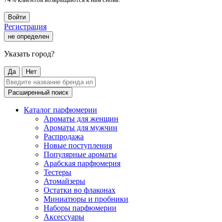
Войти
Регистрация
не определен
Указать город?
Да
Нет
Расширенный поиск
Каталог парфюмерии
Ароматы для женщин
Ароматы для мужчин
Распродажа
Новые поступления
Популярные ароматы
Арабская парфюмерия
Тестеры
Атомайзеры
Остатки во флаконах
Миниатюры и пробники
Наборы парфюмерии
Аксессуары