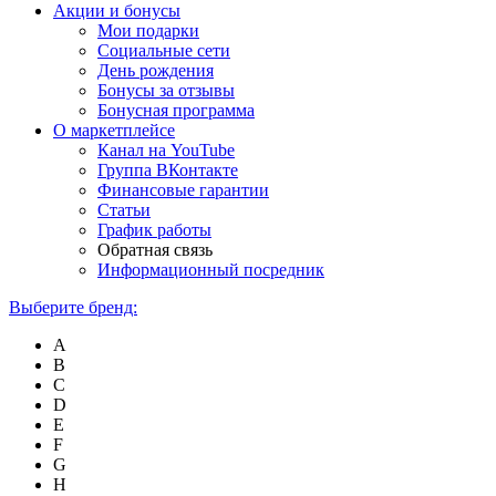
Акции и бонусы
Мои подарки
Социальные сети
День рождения
Бонусы за отзывы
Бонусная программа
О маркетплейсе
Канал на YouTube
Группа ВКонтакте
Финансовые гарантии
Статьи
График работы
Обратная связь
Информационный посредник
Выберите бренд:
A
B
C
D
E
F
G
H