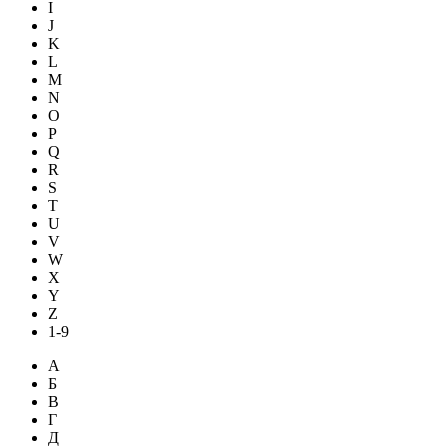
I
J
K
L
M
N
O
P
Q
R
S
T
U
V
W
X
Y
Z
1-9
А
Б
В
Г
Д