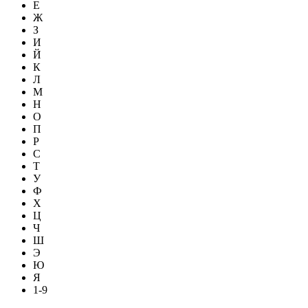
Е
Ж
З
И
Й
К
Л
М
Н
О
П
Р
С
Т
У
Ф
Х
Ц
Ч
Ш
Э
Ю
Я
1-9