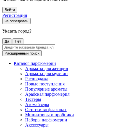
Войти
Регистрация
не определен
Указать город?
Да
Нет
Расширенный поиск
Каталог парфюмерии
Ароматы для женщин
Ароматы для мужчин
Распродажа
Новые поступления
Популярные ароматы
Арабская парфюмерия
Тестеры
Атомайзеры
Остатки во флаконах
Миниатюры и пробники
Наборы парфюмерии
Аксессуары