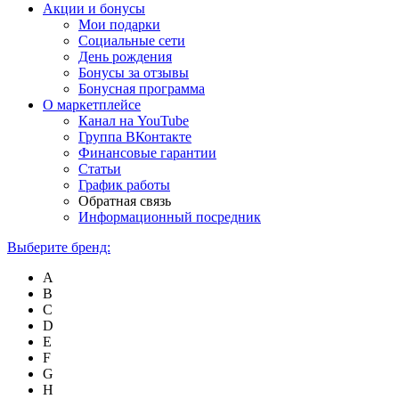
Акции и бонусы
Мои подарки
Социальные сети
День рождения
Бонусы за отзывы
Бонусная программа
О маркетплейсе
Канал на YouTube
Группа ВКонтакте
Финансовые гарантии
Статьи
График работы
Обратная связь
Информационный посредник
Выберите бренд:
A
B
C
D
E
F
G
H