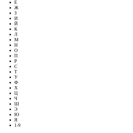
Е
Ж
З
И
Й
К
Л
М
Н
О
П
Р
С
Т
У
Ф
Х
Ц
Ч
Ш
Э
Ю
Я
1-9