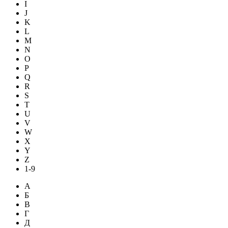
I
J
K
L
M
N
O
P
Q
R
S
T
U
V
W
X
Y
Z
1-9
А
Б
В
Г
Д