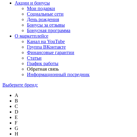
Акции и бонусы
Мои подарки
Социальные сети
День рождения
Бонусы за отзывы
Бонусная программа
О маркетплейсе
Канал на YouTube
Группа ВКонтакте
Финансовые гарантии
Статьи
График работы
Обратная связь
Информационный посредник
Выберите бренд:
A
B
C
D
E
F
G
H