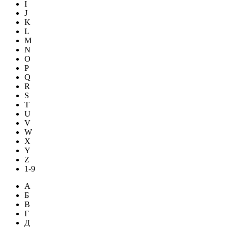
I
J
K
L
M
N
O
P
Q
R
S
T
U
V
W
X
Y
Z
1-9
А
Б
В
Г
Д