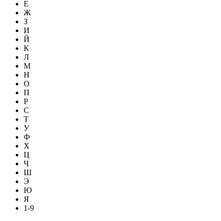
Е
Ж
З
И
Й
К
Л
М
Н
О
П
Р
С
Т
У
Ф
Х
Ц
Ч
Ш
Э
Ю
Я
1-9