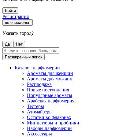
Войти
Регистрация
не определен
Указать город?
Да
Нет
Расширенный поиск
Каталог парфюмерии
Ароматы для женщин
Ароматы для мужчин
Распродажа
Новые поступления
Популярные ароматы
Арабская парфюмерия
Тестеры
Атомайзеры
Остатки во флаконах
Миниатюры и пробники
Наборы парфюмерии
Аксессуары