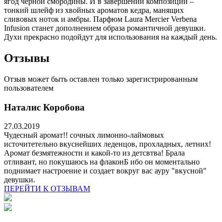
ягод черной смородины. И в завершении композиции –
тонкий шлейф из хвойных ароматов кедра, манящих
сливовых ноток и амбры. Парфюм Laura Mercier Verbena
Infusion станет дополнением образа романтичной девушки.
Духи прекрасно подойдут для использования на каждый день.
Отзывы
Отзыв может быть оставлен только зарегистрированным
пользователем
Наталис Коробова
27.03.2019
Чудесный аромат!! сочных лимонно-лаймовых
источитетельно вкуснейших леденцов, прохладных, летних!
Аромат безмятежности и какой-то из детсвтва! Брала
отливант, но покушаюсь на флаконБ ибо он моментально
поднимает настроение и создает вокруг вас ауру "вкусной"
девушки.
ПЕРЕЙТИ К ОТЗЫВАМ