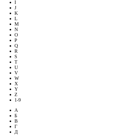
I
J
K
L
M
N
O
P
Q
R
S
T
U
V
W
X
Y
Z
1-9
А
Б
В
Г
Д