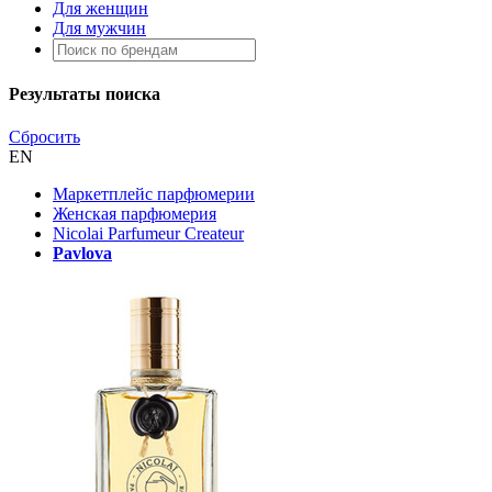
Для женщин
Для мужчин
Результаты поиска
Сбросить
EN
Маркетплейс парфюмерии
Женская парфюмерия
Nicolai Parfumeur Createur
Pavlova