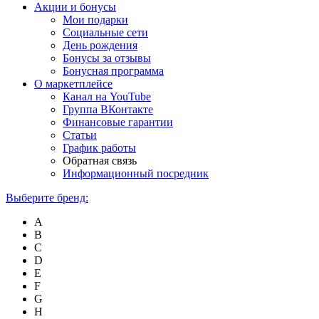
Акции и бонусы
Мои подарки
Социальные сети
День рождения
Бонусы за отзывы
Бонусная программа
О маркетплейсе
Канал на YouTube
Группа ВКонтакте
Финансовые гарантии
Статьи
График работы
Обратная связь
Информационный посредник
Выберите бренд:
A
B
C
D
E
F
G
H