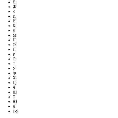
Е
Ж
З
И
Й
К
Л
М
Н
О
П
Р
С
Т
У
Ф
Х
Ц
Ч
Ш
Э
Ю
Я
1-9