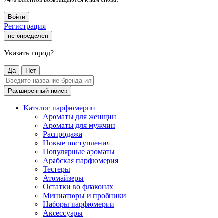
Войти
Регистрация
не определен
Указать город?
Да
Нет
Расширенный поиск
Каталог парфюмерии
Ароматы для женщин
Ароматы для мужчин
Распродажа
Новые поступления
Популярные ароматы
Арабская парфюмерия
Тестеры
Атомайзеры
Остатки во флаконах
Миниатюры и пробники
Наборы парфюмерии
Аксессуары