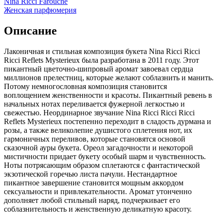
Nina Ricci Farouche
Женская парфюмерия
Описание
Лаконичная и стильная композиция букета Nina Ricci Ricci
Ricci Reflets Mysterieux была разработана в 2011 году. Этот
пикантный цветочно-шипровый аромат завоевал сердца
миллионов прелестниц, которые желают соблазнить и манить.
Потому немногословная композиция становится
воплощением женственности и красоты. Пикантный ревень в
начальных нотах переливается фужерной легкостью и
свежестью. Неординарное звучание Nina Ricci Ricci Ricci
Reflets Mysterieux постепенно переходит в сладость дурмана и
розы, а также великолепие душистого сплетения нот, их
гармоничных переливов, которые становятся основой
сказочной ауры букета. Ореол загадочности и некоторой
мистичности придает букету особый шарм и чувственность.
Ноты потрясающим образом сплетаются с фантастической
экзотической горечью листа пачули. Нестандартное
пикантное завершение становится мощным аккордом
сексуальности и привлекательности. Аромат утонченно
дополняет любой стильный наряд, подчеркивает его
соблазнительность и женственную деликатную красоту.