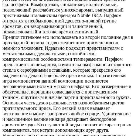
философией. Комфортный, спокойный, волнительный,
позволяющий расслабиться унисекс аромат, выпущенный
престижным итальянским брендом Nobile 1942. Парфюм
относится к необыкновенной древесно-пряной группе
ароматов, он завораживающий и таинственный,
незамысловатый и в то же время нетипичный.
Предпочтительнее его использовать во второй половине дня в
прохладный период, а для ежедневного применения он
немного тяжеловат. Идеально подходит представителям с
мечтательными, деликатными, спокойными,
компромиссными особенностями темперамента. Парфюм
предлагается в шикарном, изумительном флаконе из толстого
стекла с серебряными вставками, которые прекрасно его
выделяют и делают еще более престижным. Поразительная
игра компонентов данной композиции начинается
несравненными нотами мягкого шафрана. Его размеренные и
обаятельные, вариации совмещаются с приглушенным
тмином, ощутимым в начале партии представленного букета.
Основная часть духов раскрывается разнообразием цветов
притягательного ириса. Его легкий запах вызывает
восхищение и может растрогать любое сердце. Удивительное
и насыщенное веяние инжира довершает бесподобное
ароматное чудо. База туалетной воды состоит из характерных
компонентов, так кстати дополняющих друг друга.
Начинается она с приятных мотивов древесно-сливочного