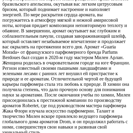
бразильского апельсина, окутывая вас легким цитрусовым
бризом, который поднимает настроение и наполняет
энергией. По мере раскрытия сердца аромата, вы
погружаетесь в атмосферу мягкой и нежной амирисовой
ноты, которая придает композиции неповторимую теплоту и
обаяние. В завершении, аромат окутывает вас глубоким и
соблазнительным пачули, создавая завораживающий шлейф,
который оставляет незабываемое впечатление и продолжает
вас окрылять на протяжении всего дня. Аромат «Guaria
Morada» от французского парфюмерного бренда Parfums
Berdoues был создан в 2020-м году мастером Милен Арлан.
Женщина родилась в очаровательном городе на юге Франции.
Регион известный своими пышными ландшафтами и
зелеными лесами с ранних лет внушил ей пристрастие к
природе и ее ароматам. Отличительной чертой ее будущей
карьеры парфюмера стала эта любовь к природе. В химии она
получила степень, что дало прочную основу для понимания
науки за ароматами. После окончания учебы по химии, Милен
присоединилась к престижной компании по производству
ароматов Robertet, где под руководством мастера парфюмера
Жака Флори изучала искусство парфюмерии. Талант и
творчество Милен вскоре привлекло ведущего парфюмера
глобального дома ароматов Drom, и он продолжил работать с
ними, совершенствуя свои навыки и развивая свой
уникальный стиль.