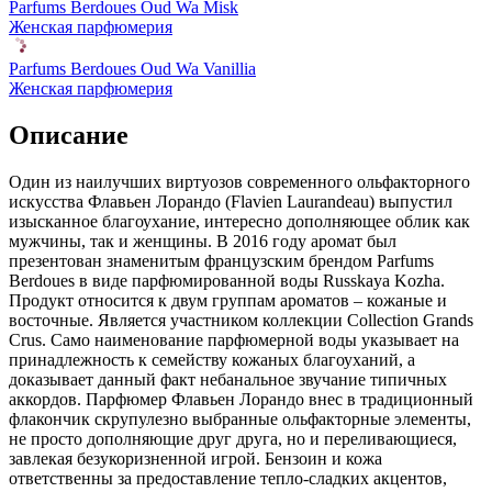
Parfums Berdoues Oud Wa Misk
Женская парфюмерия
Parfums Berdoues Oud Wa Vanillia
Женская парфюмерия
Описание
Один из наилучших виртуозов современного ольфакторного
искусства Флавьен Лорандо (Flavien Laurandeau) выпустил
изысканное благоухание,
интересно дополняющее облик как
мужчины, так и женщины. В 2016 году аромат был
презентован знаменитым французским брендом Parfums
Berdoues в виде парфюмированной воды Russkaya Kozha.
Продукт относится к двум группам ароматов – кожаные и
восточные. Является участником коллекции Collection Grands
Crus. Само наименование парфюмерной воды указывает на
принадлежность к семейству кожаных благоуханий, а
доказывает данный факт небанальное звучание типичных
аккордов. Парфюмер Флавьен Лорандо внес в традиционный
флакончик скрупулезно выбранные ольфакторные элементы,
не просто дополняющие друг друга, но и переливающиеся,
завлекая безукоризненной игрой. Бензоин и кожа
ответственны за предоставление тепло-сладких акцентов,