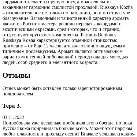
кардамон отвечает за пряную ноту, а можжевельник
заканчивает гармонию смолистой прохладой. Russkaya Kozha
– исключительное не только по названию, но и по структуре
благоухание. Загадочный и таинственный характер аромата
«кожи из России» мастера решили передать аккордами с
экзотическими окрасами, среди которых, что и странно,
отсутствуют «русские» компоненты. Parfums Berdoues
Russkaya Kozha характеризуется отменной стойкостью,
примерно – от 8 до 12 часов, а также отлично ощущаемым
типичным послевкусием. Аромат является оптимальным
вариантом в теплый либо жаркий период года для молодых
людей, особ среднего и элегантного возраста.
Отзывы
Отзыв может быть оставлен только зарегистрированным
пользователем
Тера З.
03.11.2022
Попробовала уже несколько пробников этого бренда, но пока
Русская кожа понравилась больше всего. Может этот парфюм
любит влажность и прохладу осени? Вначале услышала какие-