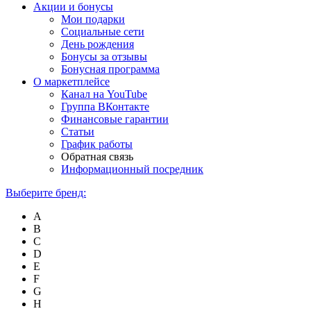
Акции и бонусы
Мои подарки
Социальные сети
День рождения
Бонусы за отзывы
Бонусная программа
О маркетплейсе
Канал на YouTube
Группа ВКонтакте
Финансовые гарантии
Статьи
График работы
Обратная связь
Информационный посредник
Выберите бренд:
A
B
C
D
E
F
G
H