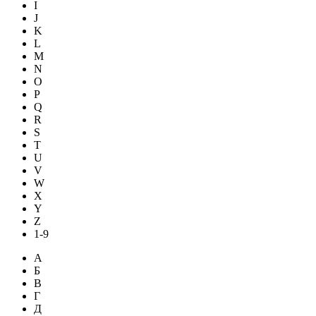
I
J
K
L
M
N
O
P
Q
R
S
T
U
V
W
X
Y
Z
1-9
А
Б
В
Г
Д