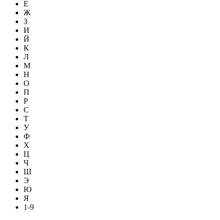
Е
Ж
З
И
Й
К
Л
М
Н
О
П
Р
С
Т
У
Ф
Х
Ц
Ч
Ш
Э
Ю
Я
1-9