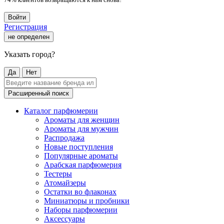
Войти
Регистрация
не определен
Указать город?
Да
Нет
Расширенный поиск
Каталог парфюмерии
Ароматы для женщин
Ароматы для мужчин
Распродажа
Новые поступления
Популярные ароматы
Арабская парфюмерия
Тестеры
Атомайзеры
Остатки во флаконах
Миниатюры и пробники
Наборы парфюмерии
Аксессуары