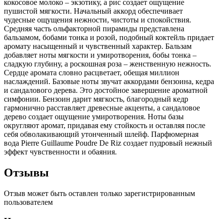
кокосовое молоко – экзотику, а рис создает ощущение
пушистой мягкости. Начальный аккорд обеспечивает
чудесные ощущения нежности, чистоты и спокойствия.
Средняя часть ольфакторной пирамиды представлена
бальзамом, бобами тонка и розой, подобный коктейль придает
аромату насыщенный и чувственный характер. Бальзам
добавляет ноты мягкости и умиротворения, бобы тонка –
сладкую глубину, а роскошная роза – женственную нежность.
Сердце аромата словно расцветает, обещая миллион
наслаждений. Базовые ноты звучат аккордами бензоина, кедра
и сандалового дерева. Это достойное завершение ароматной
симфонии. Бензоин дарит мягкость, благородный кедр
гармонично расставляет древесные акценты, а сандаловое
дерево создает ощущение умиротворения. Ноты базы
округляют аромат, придавая ему стойкость и оставляя после
себя обволакивающий утонченный шлейф. Парфюмерная
вода Pierre Guillaume Poudre De Riz создает пудровый нежный
эффект чувственности и обаяния.
Отзывы
Отзыв может быть оставлен только зарегистрированным
пользователем