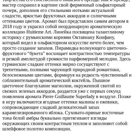
мастер сохранил в картине свой фирменный ольфакторный
почерк, дополнив его стильными нотками актуальной
сладости, яркостью фруктовых аккордов и солнечными
оттенками цветов. Аромат был представлен самим автором в
2018 году и украсил собой неординарную ароматическую
коллекцию Huitieme Art. Линейка посвящена талантливому
историку с румынскими корнями Октавиану Коифану,
который видел в ольфакторном искусстве нечто более, чем
просто создание запахов. Пирамидка волнующего цветочно-
фруктового “букета” восхищает контрастностью температуры
и резкой амплитудой громкости парфюмерной мелодии. Здесь
гурманские сладкие оттенки мирно сосуществуют с
трепетными, полными чарующей природной романтики,
белоснежными цветами, формируя на редкость чувственный и
соблазнительный ароматический коктейль. Пышное
цветочное благоухание магнолии, окруженной свитой из
свежих зеленых аккордов, раздается уже с первых секунд
появления аромата Pierre Guillaume Superlady в воздухе. Позже
в игру включаются ягодные оттенки малины и ежевики,
сопровождающие сладкий деликатесный запах
карамелизированного яблока. Суховато-пряные восточные
тона белой амбры буквально притягивают взгляды
окружающих своим контрастным теплом и заполняют собой
шлейфовое полотно композиции.