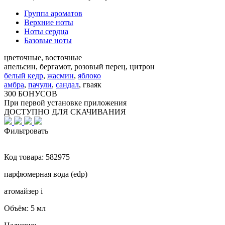
Группа ароматов
Верхние ноты
Ноты сердца
Базовые ноты
цветочные, восточные
апельсин, бергамот, розовый перец, цитрон
белый кедр
,
жасмин
,
яблоко
амбра
,
пачули
,
сандал
,
гваяк
300 БОНУСОВ
При первой установке приложения
ДОСТУПНО ДЛЯ СКАЧИВАНИЯ
Фильтровать
Код товара:
582975
парфюмерная вода (edp)
атомайзер
i
Объём:
5 мл