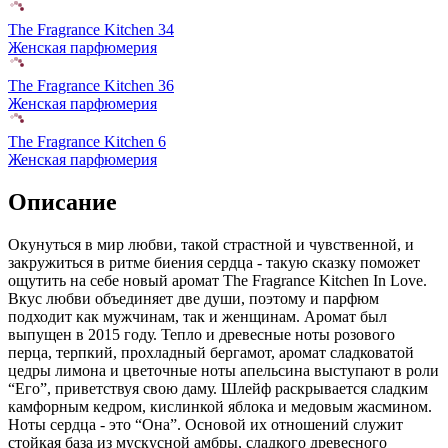
The Fragrance Kitchen 34
Женская парфюмерия
The Fragrance Kitchen 36
Женская парфюмерия
The Fragrance Kitchen 6
Женская парфюмерия
Описание
Окунуться в мир любви, такой страстной и чувственной,
и
закружиться в ритме биения сердца - такую сказку поможет
ощутить на себе новый аромат The Fragrance Kitchen In Love.
Вкус любви объединяет две души, поэтому и парфюм
подходит как мужчинам, так и женщинам. Аромат был
выпущен в 2015 году. Тепло и древесные ноты розового
перца, терпкий, прохладный бергамот, аромат сладковатой
цедры лимона и цветочные ноты апельсина выступают в роли
“Его”, приветствуя свою даму. Шлейф раскрывается сладким
камфорным кедром, кислинкой яблока и медовым жасмином.
Ноты сердца - это “Она”. Основой их отношений служит
стойкая база из мускусной амбры, сладкого древесного