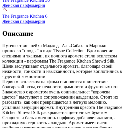
The Fragrance Kitchen 36
Женская парфюмерия
The Fragrance Kitchen 6
Женская парфюмерия
Описание
Путешествие шейха Маджеда Аль-Сабаха в Марокко
принесло “плоды” в виде Tissue Collection. Вдохновение
специями и тканями,
их полнота аромата стали всплеском
коллекции - парфюмом The Fragrance Kitchen Shrewd Silk.
Шелк заслуживает отдельного аромата, благодаря своей
нежности, тонкости и изысканности, которые воплотились в
чудесной композиции.
Первым всплеском парфюма становится приветствие
болгарской розы, ее нежности, дымности и фруктовых нот.
Знакомство с ароматом очень оригинальное: “королева
цветов” выступает в сопровождении альдегидов. Стоит их
разбавить, как они превращаются в легкую мелодию,
усиливая ведущий аромат. Внутренняя красота The Fragrance
Kitchen Shrewd Silk раскрывается цветочным букетом.
Сладость и бальзамичность парфюму добавляет жасмин, а
прохладную терпкость - ландыш. Аромат имеет очень
стойкую и гармоничную основу: пачули с его глубоким,