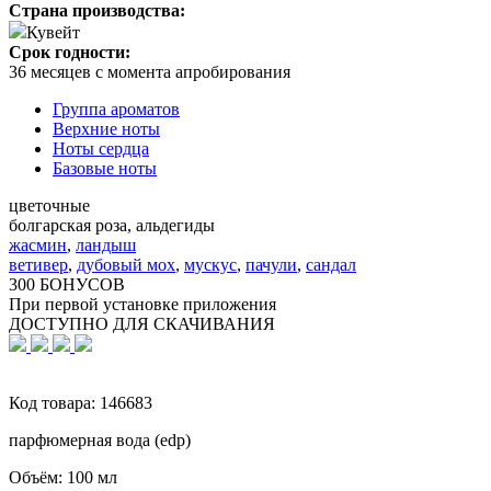
Страна производства:
Кувейт
Срок годности:
36 месяцев с момента апробирования
Группа ароматов
Верхние ноты
Ноты сердца
Базовые ноты
цветочные
болгарская роза, альдегиды
жасмин
,
ландыш
ветивер
,
дубовый мох
,
мускус
,
пачули
,
сандал
300 БОНУСОВ
При первой установке приложения
ДОСТУПНО ДЛЯ СКАЧИВАНИЯ
Код товара:
146683
парфюмерная вода (edp)
Объём:
100 мл