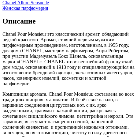
Chanel Allure Sensuelle
Женская парфюмерия
Описание
Chanel Pour Monsieur это классический аромат, обладающий
редкой красотою. Аромат, ставший первым мужским
парфюмерным произведением, изготовленным, в 1955 году,
для дома CHANEL, мастером парфюмером, Анри Робертом,
при участии Мадемуазель Коко Шанель, основательницы
марки «CHANEL». CHANEL это известнейший французский
дом моды, основанный в 1913 году и специализирующийся на
изготовлении брендовой одежды, эксклюзивных аксессуаров,
часов, ювелирных изделий, косметики и элитной
парфюмерии.
Композиция аромата, Chanel Pour Monsieur, составлена во всех
традициях шипровых ароматов. И берёт своё начало, в
вершинах соединения цитрусовых нот, с их, ярко
выделенными, гранями в каждой линии, раскрываясь
сочетанием сицилийского лимона, петитгрейна и нероли. Эта
гармония, выступает насыщенно сочной, напоенной
солнечной свежестью, и пропитанной нежными оттенками,
вносящих, во всю композицию, чистоту и силу древесного