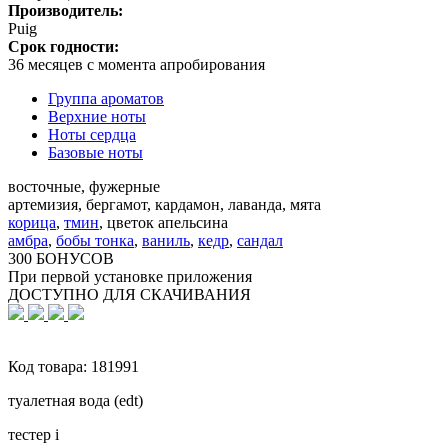
Производитель:
Puig
Срок годности:
36 месяцев с момента апробирования
Группа ароматов
Верхние ноты
Ноты сердца
Базовые ноты
восточные, фужерные
артемизия, бергамот, кардамон, лаванда, мята
корица
,
тмин
,
цветок апельсина
амбра
,
бобы тонка
,
ваниль
,
кедр
,
сандал
300 БОНУСОВ
При первой установке приложения
ДОСТУПНО ДЛЯ СКАЧИВАНИЯ
Код товара:
181991
туалетная вода (edt)
тестер
i