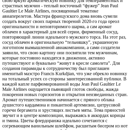
свою яркую ароматическую новинку для темпераментных и
страстных мужчин - теплый восточный “фужер” Jean Paul
Gaultier Le Male Airlines, посвященный тематике
авиаперелетов. Мастера французского дома вновь сумели
создать вокруг своих парных творений 2020-го года ореол
оригинальности и неповторимого шарма, а сам аромат
облачен в характерный для всей серии, фирменный сосуд,
повторяющий линии идеального мужского торса. На этот раз,
сосуд облачен в оригинальную “тельняшку”, украшенную
логотипом вымышленной авиакомпании, а сами создатели
заявили, что свою картину они посвятили тем мужчинам,
которые постоянно находятся в движении, активно
путешествуют и буквально “живут в кресле самолета”. Для
создания пирамиды к сотрудничеству был приглашен
именитый маэстро Francis Kurkdjian, что уже обрекло новинку
на тотальный успех со стороны заинтересованной публики. В
каждой капле парфюмированной воды Jean Paul Gaultier Le
Male Airlines ощущается пьянящий глоток свободы, жажда
покорения новых горизонтов и открытия неизведанных стран.
Аромат путешественников начинается с пряного облака
душистого кардамона и пикантной артемизии, цитрусовой
горечи бергамота и хрустящих листьев мяты. Тема пряностей
звучит и в центре композиции, выражаясь в аккордах корицы
и тмина. Цветы флердоранжа идеально сочетаются с
согревающим ванильным шлейфом, расшитым бисером из нот