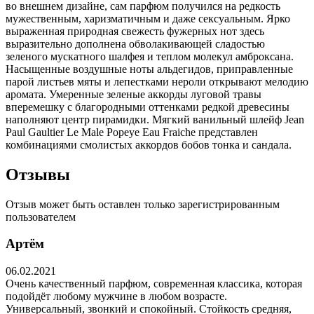
во внешнем дизайне, сам парфюм получился на редкость
мужественным, харизматичным и даже сексуальным. Ярко
выраженная природная свежесть фужерных нот здесь
выразительно дополнена обволакивающей сладостью
зеленого мускатного шалфея и теплом молекул амброксана.
Насыщенные воздушные ноты альдегидов, приправленные
парой листьев мяты и лепестками нероли открывают мелодию
аромата. Умеренные зеленые аккорды луговой травы
вперемешку с благородными оттенками редкой древесины
наполняют центр пирамидки. Мягкий ванильный шлейф Jean
Paul Gaultier Le Male Popeye Eau Fraiche представлен
комбинациями смолистых аккордов бобов тонка и сандала.
Отзывы
Отзыв может быть оставлен только зарегистрированным
пользователем
Артём
06.02.2021
Очень качественный парфюм, современная классика, которая
подойдёт любому мужчине в любом возрасте.
Универсальный, звонкий и спокойный. Стойкость средняя,