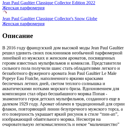
Jean Paul Gaultier Classique Collector Edition 2022
Женская парфюмерия
Jean Paul Gaultier Classique Collector's Snow Globe
Женская парфюмерия
Описание
В 2016 году французский дом высокой моды Jean Paul Gaultier
решил удивить своих поклонников необычной парфюмерной
линейкой из мужских и женским ароматов,
посвященных
героям известных мультфильмов и комиксов. Представители
сильного пола получили шанс стать обладателями легкого и
беззаботного фужерного аромата Jean Paul Gaultier Le Male
Popeye Eau Fraiche, наполненного яркими красками
беспечных летних дней, светом теплого солнышка и
акватическими нотками морского бриза. Вдохновением для
композиции стал образ бесшабашного моряка Попая -
знаменитого героя детских мультфильмов, созданного еще в
далеком 1929 году. Аромат облачен в традиционный для серии
флакон, повторяющий линии безупречного мужского торса, а
его поверхность украшает яркий рисунок в стиле “пин-ап”,
изображающий обаятельного моряка. Несмотря на
очаровательную легкомысленность и некое “мальчишество”