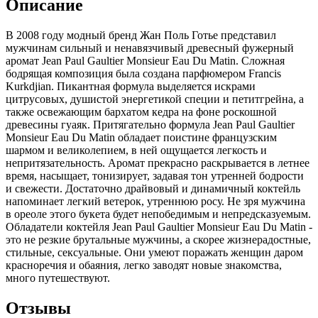
Описание
В 2008 году модный бренд Жан Поль Готье представил
мужчинам сильный и ненавязчивый древесный фужерный
аромат Jean Paul Gaultier Monsieur Eau Du Matin. Сложная
бодрящая композиция была создана парфюмером Francis
Kurkdjian. Пикантная формула выделяется искрами
цитрусовых, душистой энергетикой специи и петитгрейна, а
также освежающим бархатом кедра на фоне роскошной
древесины гуаяк. Притягательно формула Jean Paul Gaultier
Monsieur Eau Du Matin обладает поистине французским
шармом и великолепием, в ней ощущается легкость и
непритязательность. Аромат прекрасно раскрывается в летнее
время, насыщает, тонизирует, задавая тон утренней бодрости
и свежести. Достаточно драйвовый и динамичный коктейль
напоминает легкий ветерок, утреннюю росу. Не зря мужчина
в ореоле этого букета будет непобедимым и непредсказуемым.
Обладатели коктейля Jean Paul Gaultier Monsieur Eau Du Matin -
это не резкие брутальные мужчины, а скорее жизнерадостные,
стильные, сексуальные. Они умеют поражать женщин даром
красноречия и обаяния, легко заводят новые знакомства,
много путешествуют.
Отзывы