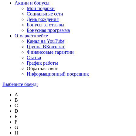
Акции и бонусы
Мои подарки
Социальные сети
День рождения
Бонусы за отзывы
Бонусная программа
О маркетплейсе
Канал на YouTube
Группа ВКонтакте
Финансовые гарантии
Статьи
График работы
Обратная связь
Информационный посредник
Выберите бренд:
A
B
C
D
E
F
G
H