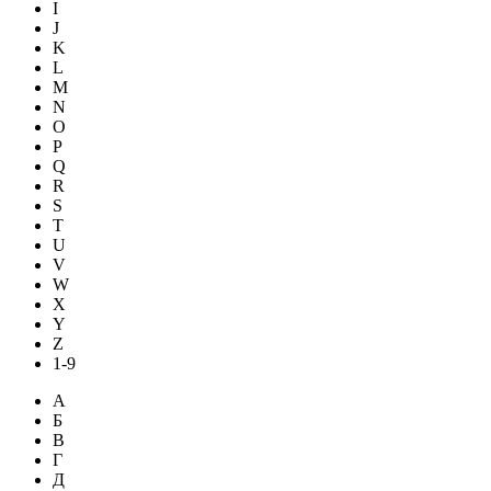
I
J
K
L
M
N
O
P
Q
R
S
T
U
V
W
X
Y
Z
1-9
А
Б
В
Г
Д