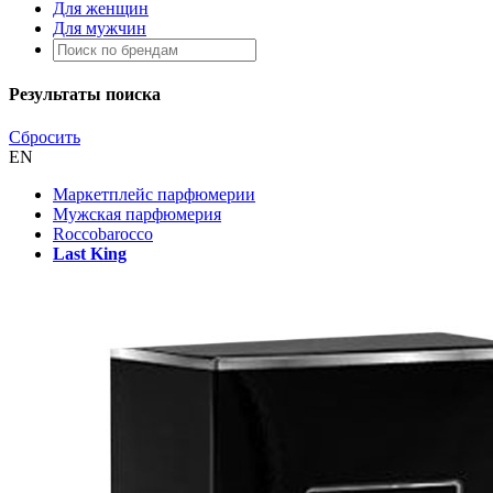
Для женщин
Для мужчин
Результаты поиска
Сбросить
EN
Маркетплейс парфюмерии
Мужская парфюмерия
Roccobarocco
Last King