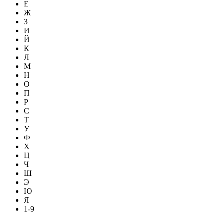
Е
Ж
З
И
Й
К
Л
М
Н
О
П
Р
С
Т
У
Ф
Х
Ц
Ч
Ш
Э
Ю
Я
1-9