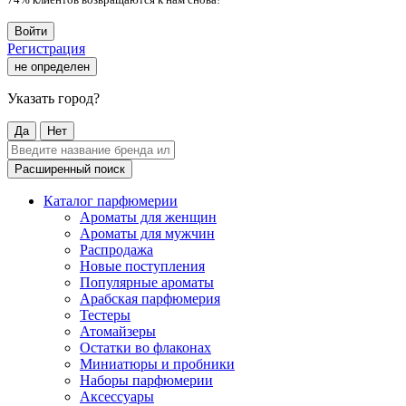
Войти
Регистрация
не определен
Указать город?
Да
Нет
Расширенный поиск
Каталог парфюмерии
Ароматы для женщин
Ароматы для мужчин
Распродажа
Новые поступления
Популярные ароматы
Арабская парфюмерия
Тестеры
Атомайзеры
Остатки во флаконах
Миниатюры и пробники
Наборы парфюмерии
Аксессуары