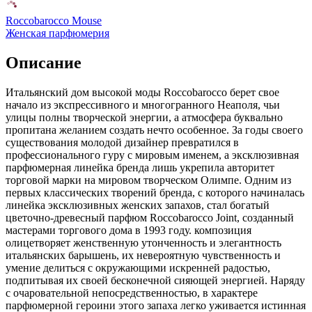
Roccobarocco Mouse
Женская парфюмерия
Описание
Итальянский дом высокой моды Roccobarocco берет свое
начало из экспрессивного и многогранного Неаполя, чьи
улицы полны творческой энергии,
а атмосфера буквально
пропитана желанием создать нечто особенное. За годы своего
существования молодой дизайнер превратился в
профессионального гуру с мировым именем, а эксклюзивная
парфюмерная линейка бренда лишь укрепила авторитет
торговой марки на мировом творческом Олимпе. Одним из
первых классических творений бренда, с которого начиналась
линейка эксклюзивных женских запахов, стал богатый
цветочно-древесный парфюм Roccobarocco Joint, созданный
мастерами торгового дома в 1993 году. композиция
олицетворяет женственную утонченность и элегантность
итальянских барышень, их невероятную чувственность и
умение делиться с окружающими искренней радостью,
подпитывая их своей бесконечной сияющей энергией. Наряду
с очаровательной непосредственностью, в характере
парфюмерной героини этого запаха легко уживается истинная