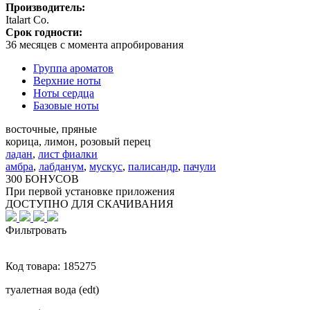
Производитель:
Italart Co.
Срок годности:
36 месяцев с момента апробирования
Группа ароматов
Верхние ноты
Ноты сердца
Базовые ноты
восточные, пряные
корица, лимон, розовый перец
ладан
,
лист фиалки
амбра
,
лабданум
,
мускус
,
палисандр
,
пачули
300 БОНУСОВ
При первой установке приложения
ДОСТУПНО ДЛЯ СКАЧИВАНИЯ
Фильтровать
Код товара:
185275
туалетная вода (edt)