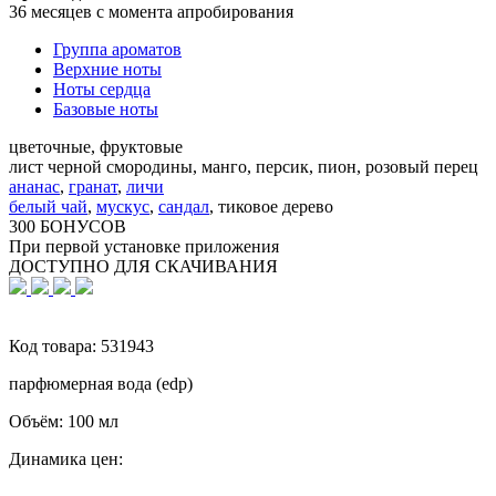
36 месяцев с момента апробирования
Группа ароматов
Верхние ноты
Ноты сердца
Базовые ноты
цветочные, фруктовые
лист черной смородины, манго, персик, пион, розовый перец
ананас
,
гранат
,
личи
белый чай
,
мускус
,
сандал
,
тиковое дерево
300 БОНУСОВ
При первой установке приложения
ДОСТУПНО ДЛЯ СКАЧИВАНИЯ
Код товара:
531943
парфюмерная вода (edp)
Объём:
100 мл
Динамика цен: