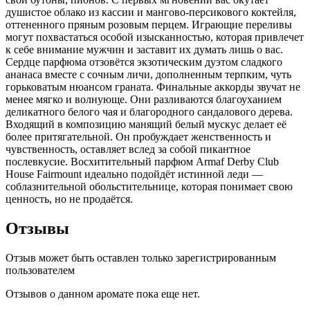
душистое облако из кассии и мангово-персикового коктейля,
оттененного пряным розовым перцем. Играющие переливы
могут похвастаться особой изысканностью, которая привлечет
к себе внимание мужчин и заставит их думать лишь о вас.
Сердце парфюма отзовётся экзотическим дуэтом сладкого
ананаса вместе с сочным личи, дополненным терпким, чуть
горьковатым нюансом граната. Финальные аккорды звучат не
менее мягко и волнующе. Они разливаются благоуханием
деликатного белого чая и благородного сандалового дерева.
Входящий в композицию манящий белый мускус делает её
более притягательной. Он пробуждает женственность и
чувственность, оставляет вслед за собой пикантное
послевкусие. Восхитительный парфюм Armaf Derby Club
House Fairmount идеально подойдёт истинной леди —
соблазнительной обольстительнице, которая понимает свою
ценность, но не продаётся.
Отзывы
Отзыв может быть оставлен только зарегистрированным
пользователем
Отзывов о данном аромате пока еще нет.