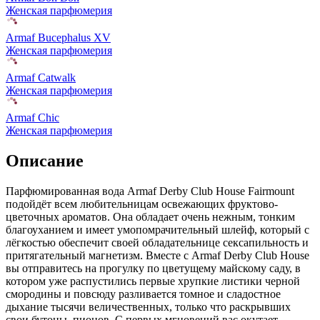
Женская парфюмерия
Armaf Bucephalus XV
Женская парфюмерия
Armaf Catwalk
Женская парфюмерия
Armaf Chic
Женская парфюмерия
Описание
Парфюмированная вода Armaf Derby Club House Fairmount
подойдёт всем любительницам освежающих фруктово-
цветочных ароматов. Она обладает очень нежным,
тонким
благоуханием и имеет умопомрачительный шлейф, который с
лёгкостью обеспечит своей обладательнице сексапильность и
притягательный магнетизм. Вместе с Armaf Derby Club House
вы отправитесь на прогулку по цветущему майскому саду, в
котором уже распустились первые хрупкие листики черной
смородины и повсюду разливается томное и сладостное
дыхание тысячи величественных, только что раскрывших
свои бутоны, пионов. С первых мгновений вас окутает