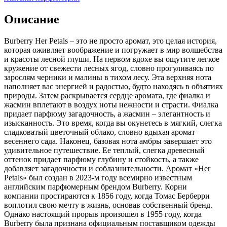
Описание
Burberry Her Petals – это не просто аромат, это целая история,
которая оживляет воображение и погружает в мир волшебства
и красоты лесной глуши. На первом вдохе вы ощутите легкое
кружение от свежести лесных ягод, словно прогуливаясь по
зарослям черники и малины в тихом лесу. Эта верхняя нота
наполняет вас энергией и радостью, будто находясь в объятиях
природы. Затем раскрывается сердце аромата, где фиалка и
жасмин вплетают в воздух ноты нежности и страсти. Фиалка
придает парфюму загадочность, а жасмин – элегантность и
изысканность. Это время, когда вы окунетесь в мягкий, слегка
сладковатый цветочный облако, словно вдыхая аромат
весеннего сада. Наконец, базовая нота амбры завершает это
удивительное путешествие. Ее теплый, слегка древесный
оттенок придает парфюму глубину и стойкость, а также
добавляет загадочности и соблазнительности. Аромат «Her
Petals» был создан в 2023-м году всемирно известным
английским парфюмерным брендом Burberry. Корни
компании простираются к 1856 году, когда Томас Берберри
воплотил свою мечту в жизнь, основав собственный бренд.
Однако настоящий прорыв произошел в 1955 году, когда
Burberry была признана официальным поставщиком одежды