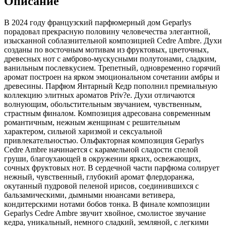
Описание
В 2024 году французский парфюмерный дом Geparlys
порадовал прекрасную половину человечества элегантной,
изысканной соблазнительной композицией Cedre Ambre. Духи
созданы по восточным мотивам из фруктовых, цветочных,
древесных нот с амброво-мускусными полутонами, сладким,
ванильным послевкусием. Трепетный, одновременно горячий
аромат построен на ярком эмоциональном сочетании амбры и
древесины. Парфюм Янтарный Кедр пополнил премиальную
коллекцию элитных ароматов Priv?e. Духи отличаются
волнующим, обольстительным звучанием, чувственным,
страстным финалом. Композиция адресована современным
романтичным, нежным женщинам с решительным
характером, сильной харизмой и сексуальной
привлекательностью. Ольфакторная композиция Geparlys
Cedre Ambre начинается с карамельной сладости спелой
груши, благоухающей в окружении ярких, освежающих,
сочных фруктовых нот. В сердечной части парфюма солирует
нежный, чувственный, глубокий аромат флердоранжа,
окутанный пудровой пеленой ирисов, соединившихся с
бальзамическими, дымными нюансами ветивера,
кондитерскими нотами бобов тонка. В финале композиции
Geparlys Cedre Ambre звучит хвойное, смолистое звучание
кедра, уникальный, немного сладкий, земляной, с легкими