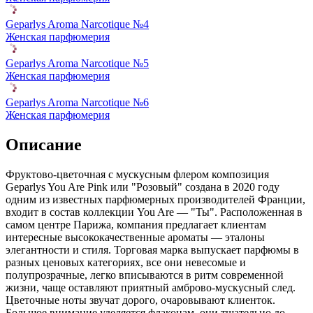
Geparlys Aroma Narcotique №4
Женская парфюмерия
Geparlys Aroma Narcotique №5
Женская парфюмерия
Geparlys Aroma Narcotique №6
Женская парфюмерия
Описание
Фруктово-цветочная с мускусным флером композиция
Geparlys You Are Pink или "Розовый" создана в 2020 году
одним из известных парфюмерных производителей Франции,
входит в состав коллекции You Are — "Ты". Расположенная в
самом центре Парижа, компания предлагает клиентам
интересные высококачественные ароматы — эталоны
элегантности и стиля. Торговая марка выпускает парфюмы в
разных ценовых категориях, все они невесомые и
полупрозрачные, легко вписываются в ритм современной
жизни, чаще оставляют приятный амброво-мускусный след.
Цветочные ноты звучат дорого, очаровывают клиенток.
Большое внимание уделяется флаконам, они тщательно до