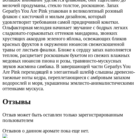
мелочей продуманы, стекло толстое, роскошное. Запах
Geparlys You Are Pink упакован в великолепный розовый
флакон с кисточкой и милым дизайном, который
удовлетворит требования самой придирчивой кокетки.
Ольфакторная мелодия начинает звучание с бодрых легких
сладковато-горьковатых оттенков мандарина, звонких
хрустящих аккордов зеленого яблока, освежающих бликов
красных фруктов в окружении нюансов свежескошенной
травы от листьев фиалки. Ближе к сердцу запах наполняется
теплом, расцветает роскошным букетом из свежих влажных
медовых нюансов пиона и розы, травянисто-мускусных
звуков жасмина самбака. В завершающей части Geparlys You
Are Pink переходящей в элегантный шлейф слышны древесно-
таежные ноты кедра, переплетающиеся с амбровым запахом
водорослей и моря, украшенны землисто-анималистическими
оттенками мускуса.
Отзывы
Отзыв может быть оставлен только зарегистрированным
пользователем
Отзывов о данном аромате пока еще нет.