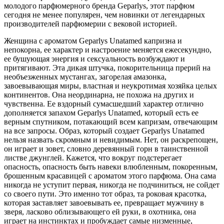
молодого парфюмерного бренда Geparlys, этот парфюм
сегодня не менее популярен, чем новинки от легендарных
производителей парфюмерии с вековой историей.
Женщина с ароматом Geparlys Unatamed капризна и
непокорна, ее характер и настроение меняется ежесекундно,
ее бушующая энергия и сексуальность возбуждают и
притягивают. Эта дикая штучка, покорительница прерий на
необъезженных мустангах, загорелая амазонка,
завоевывающая миры, властная и неукротимая хозяйка целых
континентов. Она неординарна, не похожа на других и
чувственна. Ее вздорный сумасшедший характер отлично
дополняется запахом Geparlys Unatamed, который есть ее
верным спутником, потакающий всем капризам, отвечающим
на все запросы. Образ, который создает Geparlys Unatamed
нельзя назвать скромным и невидимым. Нет, он раскрепощен,
он играет и зовет, словно деревянный горн в таинственной
листве джунглей. Кажется, что вокруг подстерегает
опасность, опасность быть навеки влюбленным, покоренным,
брошенным красавицей с ароматом этого парфюма. Она сама
никогда не уступит первая, никогда не подчиниться, не сойдет
со своего пути. Это именно тот образ, та роковая красотка,
которая заставляет завоевывать ее, превращает мужчину в
зверя, ласково облизывающего ей руки, в охотника, она
играет на инстинктах и пробуждает самые низменные,