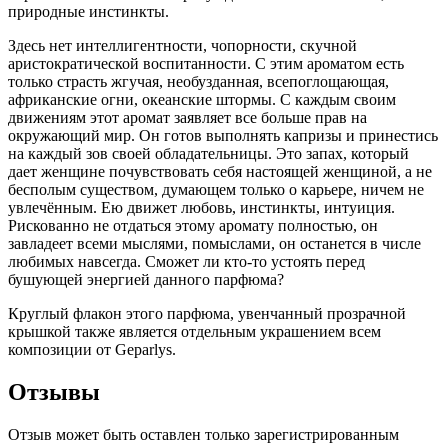
природные инстинкты.
Здесь нет интеллигентности, чопорности, скучной
аристократической воспитанности. С этим ароматом есть
только страсть жгучая, необузданная, всепоглощающая,
африканские огни, океанские штормы. С каждым своим
движениям этот аромат заявляет все больше прав на
окружающий мир. Он готов выполнять капризы и принестись
на каждый зов своей обладательницы. Это запах, который
дает женщине почувствовать себя настоящей женщиной, а не
бесполым существом, думающем только о карьере, ничем не
увлечённым. Ею движет любовь, инстинкты, интуиция.
Рискованно не отдаться этому аромату полностью, он
завладеет всеми мыслями, помыслами, он останется в числе
любимых навсегда. Сможет ли кто-то устоять перед
бушующей энергией данного парфюма?
Круглый флакон этого парфюма, увенчанный прозрачной
крышкой также является отдельным украшением всем
композиции от Geparlys.
Отзывы
Отзыв может быть оставлен только зарегистрированным