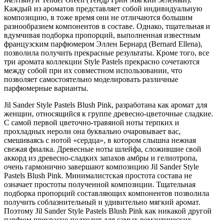
Каждый из ароматов представляет собой индивидуальную
композицию, в тоже время они не отличаются большим
разнообразием компонентов в составе. Однако, тщательная и
вдумчивая подборка пропорций, выполненная известным
французским парфюмером Эллен Бернард (Bernard Ellena),
позволила получить прекрасные результаты. Кроме того, все
три аромата коллекции Style Pastels прекрасно сочетаются
между собой при их совместном использовании, что
позволяет самостоятельно моделировать различные
парфюмерные варианты.
Jil Sander Style Pastels Blush Pink, разработана как аромат для
женщин, относящийся к группе древесно-цветочные сладкие.
С самой первой цветочно-травяной ноты терпких и
прохладных нероли она буквально очаровывает вас,
смешиваясь с нотой «сердца», в котором слышна нежная
свежая фиалка. Древесные ноты шлейфа, сложившие свой
аккорд из древесно-сладких запахов амбры и гелиотропа,
очень гармонично завершают композицию Jil Sander Style
Pastels Blush Pink. Минималистская простота состава не
означает простоты полученной композиции. Тщательная
подборка пропорций составляющих компонентов позволила
получить соблазнительный и удивительно мягкий аромат.
Поэтому Jil Sander Style Pastels Blush Pink как никакой другой
парфюм прекрасно подходит для самых романтических