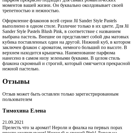
моментов вашей жизни. Он буквально околдовывает своей
трепетностью и нежностью.
Оформление флаконов всей серии Jil Sander Style Pastels
выполнено в одном стиле. Различие только в их цвете. Для Jil
Sander Style Pastels Blush Pink, в соответствие с названием
выбрана пастель. Внешне он представляет собой два матовых
кубика поставленных один на другой. Нижний куб, в котором
заключен флакон с ароматом, немного больший по высоте. В
верхнем находится крышечка. Наименование парфюма
нанесено в самом низу зелеными буквами. В целом стиль
флакона скромный и строгий, который смягчается прекрасной
нежной пастелью.
Отзывы
Отзыв может быть оставлен только зарегистрированным
пользователем
Тимохина Елена
21.09.2021
Прелесть что за аромат! Нероли и фиалка на первых порах
просто укутутывают! Нежный и свежий Pink! Довольна