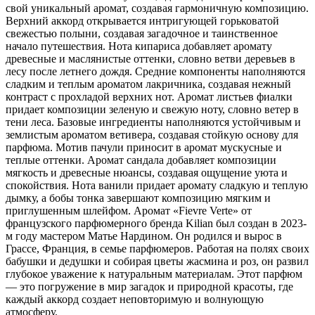
свой уникальный аромат,
создавая гармоничную композицию.
Верхний аккорд открывается интригующей горьковатой
свежестью полыни, создавая загадочное и таинственное
начало путешествия. Нота кипариса добавляет аромату
древесные и маслянистые оттенки, словно ветви деревьев в
лесу после летнего дождя. Средние компоненты наполняются
сладким и теплым ароматом лакричника, создавая нежный
контраст с прохладой верхних нот. Аромат листьев фиалки
придает композиции зеленую и свежую ноту, словно ветер в
тени леса. Базовые ингредиенты наполняются устойчивым и
землистым ароматом ветивера, создавая стойкую основу для
парфюма. Мотив пачули приносит в аромат мускусные и
теплые оттенки. Аромат сандала добавляет композиции
мягкость и древесные нюансы, создавая ощущение уюта и
спокойствия. Нота ванили придает аромату сладкую и теплую
дымку, а бобы тонка завершают композицию мягким и
приглушенным шлейфом. Аромат «Fievre Verte» от
французского парфюмерного бренда Kilian был создан в 2023-
м году мастером Матье Нардином. Он родился и вырос в
Грассе, Франция, в семье парфюмеров. Работая на полях своих
бабушки и дедушки и собирая цветы жасмина и роз, он развил
глубокое уважение к натуральным материалам. Этот парфюм
— это погружение в мир загадок и природной красоты, где
каждый аккорд создает неповторимую и волнующую
атмосферу.