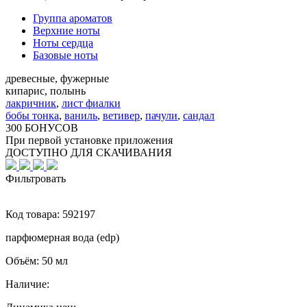
Группа ароматов
Верхние ноты
Ноты сердца
Базовые ноты
древесные, фужерные
кипарис, полынь
лакричник
,
лист фиалки
бобы тонка
,
ваниль
,
ветивер
,
пачули
,
сандал
300 БОНУСОВ
При первой установке приложения
ДОСТУПНО ДЛЯ СКАЧИВАНИЯ
Фильтровать
Код товара:
592197
парфюмерная вода (edp)
Объём:
50 мл
Наличие: