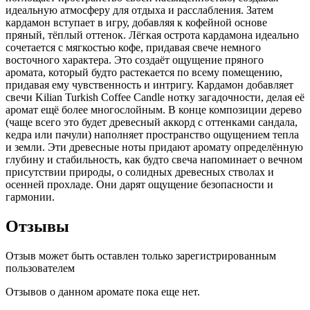
идеальную атмосферу для отдыха и расслабления. Затем
кардамон вступает в игру, добавляя к кофейной основе
пряный, тёплый оттенок. Лёгкая острота кардамона идеально
сочетается с мягкостью кофе, придавая свече немного
восточного характера. Это создаёт ощущение пряного
аромата, который будто растекается по всему помещению,
придавая ему чувственность и интригу. Кардамон добавляет
свечи Kilian Turkish Coffee Candle нотку загадочности, делая её
аромат ещё более многослойным. В конце композиции дерево
(чаще всего это будет древесный аккорд с оттенками сандала,
кедра или пачули) наполняет пространство ощущением тепла
и земли. Эти древесные ноты придают аромату определённую
глубину и стабильность, как будто свеча напоминает о вечном
присутствии природы, о солидных древесных стволах и
осенней прохладе. Они дарят ощущение безопасности и
гармонии.
Отзывы
Отзыв может быть оставлен только зарегистрированным
пользователем
Отзывов о данном аромате пока еще нет.