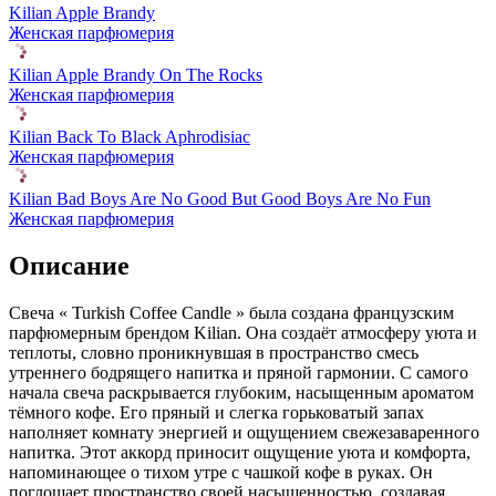
Kilian Apple Brandy
Женская парфюмерия
Kilian Apple Brandy On The Rocks
Женская парфюмерия
Kilian Back To Black Aphrodisiac
Женская парфюмерия
Kilian Bad Boys Are No Good But Good Boys Are No Fun
Женская парфюмерия
Описание
Свеча « Turkish Coffee Candle » была создана французским
парфюмерным брендом Kilian. Она создаёт атмосферу уюта и
теплоты,
словно проникнувшая в пространство смесь
утреннего бодрящего напитка и пряной гармонии. С самого
начала свеча раскрывается глубоким, насыщенным ароматом
тёмного кофе. Его пряный и слегка горьковатый запах
наполняет комнату энергией и ощущением свежезаваренного
напитка. Этот аккорд приносит ощущение уюта и комфорта,
напоминающее о тихом утре с чашкой кофе в руках. Он
поглощает пространство своей насыщенностью, создавая