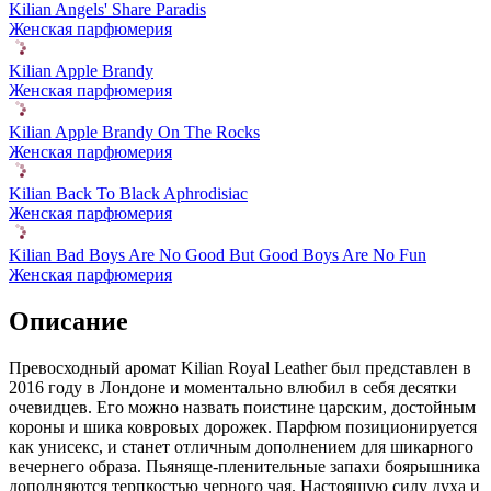
Kilian Angels' Share Paradis
Женская парфюмерия
Kilian Apple Brandy
Женская парфюмерия
Kilian Apple Brandy On The Rocks
Женская парфюмерия
Kilian Back To Black Aphrodisiac
Женская парфюмерия
Kilian Bad Boys Are No Good But Good Boys Are No Fun
Женская парфюмерия
Описание
Превосходный аромат Kilian Royal Leather был представлен в
2016 году в Лондоне и моментально влюбил в себя десятки
очевидцев. Его можно назвать поистине царским,
достойным
короны и шика ковровых дорожек. Парфюм позиционируется
как унисекс, и станет отличным дополнением для шикарного
вечернего образа. Пьяняще-пленительные запахи боярышника
дополняются терпкостью черного чая. Настоящую силу духа и