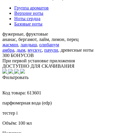
Группа ароматов
Верхние ноты
Ноты сердца
Базовые ноты
фужерные, фруктовые
ананас, бергамот, лайм, лимон, перец
жасмин
,
ландыш
,
олибанум
амбра
,
дым
,
мускус
,
пачули
,
древесные ноты
300 БОНУСОВ
При первой установке приложения
ДОСТУПНО ДЛЯ СКАЧИВАНИЯ
Фильтровать
Код товара:
613601
парфюмерная вода (edp)
тестер
i
Объём:
100 мл