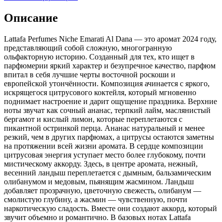
Описание
Lattafa Perfumes Niche Emarati Al Dana — это аромат 2024 году,
представляющий собой сложную, многогранную
ольфакторную историю. Созданный для тех,
кто ищет в
парфюмерии яркий характер и безупречное качество, парфюм
впитал в себя лучшие черты восточной роскоши и
европейской утончённости. Композиция ачинается с яркого,
искрящегося цитрусового коктейля, который мгновенно
поднимает настроение и дарит ощущение праздника. Верхние
ноты звучат как сочный ананас, терпкий лайм, маслянистый
бергамот и кислый лимон, которые переплетаются с
пикантной остринкой перца. Ананас натуральный и менее
резкий, чем в других парфюмах, а цитрусы остаются заметны
на протяжении всей жизни аромата. В сердце композиции
цитрусовая энергия уступает место более глубокому, почти
мистическому аккорду. Здесь, в центре аромата, нежный,
весенний ландыш переплетается с дымным, бальзамическим
олибанумом и медовым, пьянящим жасмином. Ландыш
добавляет прозрачную, цветочную свежесть, олибанум —
смолистую глубину, а жасмин — чувственную, почти
наркотическую сладость. Вместе они создают аккорд, который
звучит объемно и романтично. В базовых нотах Lattafa