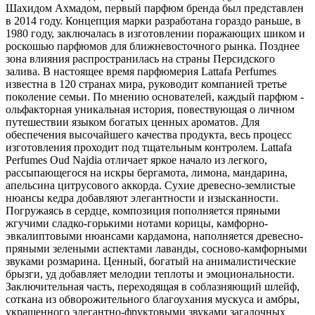
Шахидом Ахмадом,
первый парфюм бренда был представлен
в 2014 году. Концепция марки разработана гораздо раньше, в
1980 году, заключалась в изготовлении поражающих шиком и
роскошью парфюмов для ближневосточного рынка. Позднее
зона влияния распространилась на страны Персидского
залива. В настоящее время парфюмерия Lattafa Perfumes
известна в 120 странах мира, руководит компанией третье
поколение семьи. По мнению основателей, каждый парфюм -
ольфакторная уникальная история, повествующая о личном
путешествии языком богатых ценных ароматов. Для
обеспечения высочайшего качества продукта, весь процесс
изготовления проходит под тщательным контролем. Lattafa
Perfumes Oud Najdia отличает яркое начало из легкого,
рассыпающегося на искры бергамота, лимона, мандарина,
апельсина цитрусового аккорда. Сухие древесно-землистые
нюансы кедра добавляют элегантности и изысканности.
Погружаясь в сердце, композиция пополняется пряными
жгучими сладко-горькими нотами корицы, камфорно-
эвкалиптовыми нюансами кардамона, наполняется древесно-
пряными зелеными аспектами лаванды, сосново-камфорными
звуками розмарина. Ценный, богатый на анималистические
брызги, уд добавляет мелодии теплоты и эмоциональности.
Заключительная часть, переходящая в соблазняющий шлейф,
соткана из обворожительного благоухания мускуса и амбры,
украшенного элегантно-фруктовыми звуками загадочных