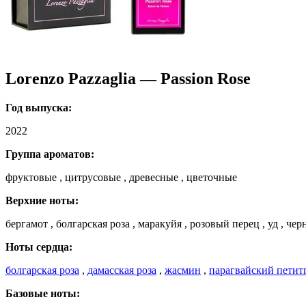
Lorenzo Pazzaglia — Passion Rose
Год выпуска:
2022
Группа ароматов:
фруктовые , цитрусовые , древесные , цветочные
Верхние ноты:
бергамот , болгарская роза , маракуйя , розовый перец , уд , че
Ноты сердца:
болгарская роза
,
дамасская роза
,
жасмин
,
парагвайский петит
Базовые ноты: