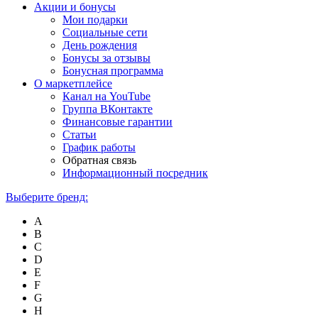
Акции и бонусы
Мои подарки
Социальные сети
День рождения
Бонусы за отзывы
Бонусная программа
О маркетплейсе
Канал на YouTube
Группа ВКонтакте
Финансовые гарантии
Статьи
График работы
Обратная связь
Информационный посредник
Выберите бренд:
A
B
C
D
E
F
G
H