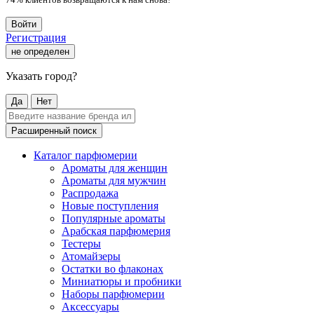
Войти
Регистрация
не определен
Указать город?
Да
Нет
Расширенный поиск
Каталог парфюмерии
Ароматы для женщин
Ароматы для мужчин
Распродажа
Новые поступления
Популярные ароматы
Арабская парфюмерия
Тестеры
Атомайзеры
Остатки во флаконах
Миниатюры и пробники
Наборы парфюмерии
Аксессуары