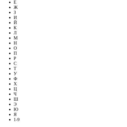
Е
Ж
З
И
Й
К
Л
М
Н
О
П
Р
С
Т
У
Ф
Х
Ц
Ч
Ш
Э
Ю
Я
1-9