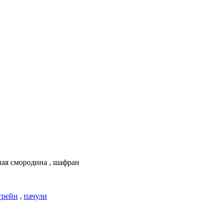
рная смородина , шафран
грейн
,
пачули