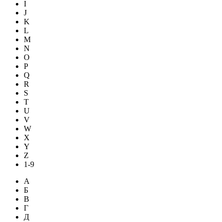
I
J
K
L
M
N
O
P
Q
R
S
T
U
V
W
X
Y
Z
1-9
А
Б
В
Г
Д