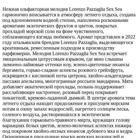
Нежная ольфакторная мелодия Lorenzo Pazzaglia Sex Sea
гармонично вписывается в атмосферу летнего отдыха, создана
под вдохновением водной стихии,
наполнена роскошными
ароматами экзотических фруктов и цветов, покрытых
прохладой морской соли на фоне чувственного,
соблазняющего взгляда любимого. Аромат представлен в 2022
году итальянским брендом Lorenzo Pazzaglia, выделяющегося
креативным, ремесленным подходом к производству
парфюмерии. Мелодия Lorenzo Pazzaglia Sex Sea встречает
эмоциональным цитрусовым взрывом, где явно слышны
лимонно-лаймовые оттенки юзу, зелено-цветочные нюансы
бергамота, горько-сладкие аспекты розового грейпфрута,
искрящиеся с кислинкой ноты цитрона, хвойно-альдегидные
пассажи апельсина, многогранные россыпи мандарина. Мята
добавляет акватической прохлады, полынь поддерживает
расслабляющее настроение, розовый перец покрывает
пикантной, кремово-ладанной дымкой. В центре аромата тема
летнего отдыха находит продолжение в присущем морским
нотам и озону запахе водорослей, нагретого солнцем песка,
соленого воздуха, растворившихся в экзотическом
благоухании горьковато-травяного мирта, кружащих голову
вариациях белых цветов, зелено-молочных аспектах инжира
под покровом хвойно-лесных нюансов дубового мха и кедра.
Окрашенная в прохладные краски морских водорослей и