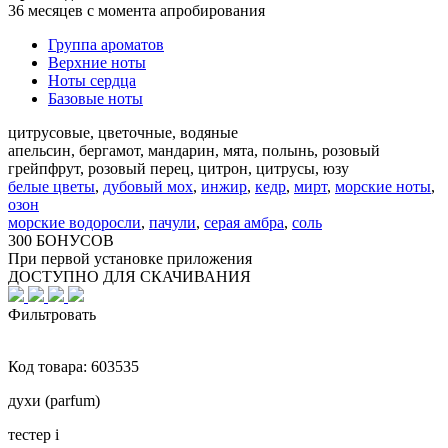
36 месяцев с момента апробирования
Группа ароматов
Верхние ноты
Ноты сердца
Базовые ноты
цитрусовые, цветочные, водяные
апельсин, бергамот, мандарин, мята, полынь, розовый
грейпфрут, розовый перец, цитрон, цитрусы, юзу
белые цветы
,
дубовый мох
,
инжир
,
кедр
,
мирт
,
морские ноты
,
озон
морские водоросли
,
пачули
,
серая амбра
,
соль
300 БОНУСОВ
При первой установке приложения
ДОСТУПНО ДЛЯ СКАЧИВАНИЯ
Фильтровать
Код товара:
603535
духи (parfum)
тестер
i