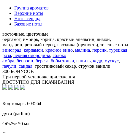
Группа ароматов
Верхние ноты
Ноты сердца
Базовые ноты
восточные, цветочные
бергамот, имбирь, корица, красный апельсин, лимон,
мандарин, розовый перец, гвоздика (пряность), зеленые ноты
виноград
,
кардамон
,
красное вино
,
малина
,
персик
,
турецкая
роза
,
черная смородина
,
яблоко
амбра
,
бензоин
,
береза
,
бобы тонка
,
ваниль
,
кедр
,
мускус
,
пачули
,
сандал
,
тростниковый сахар, стручок ванили
300 БОНУСОВ
При первой установке приложения
ДОСТУПНО ДЛЯ СКАЧИВАНИЯ
Код товара:
603564
духи (parfum)
Объём:
50 мл