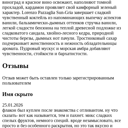
виноград и красное вино освежают, наполняют томной
прохладой, кардамон проявляет свой камфорный зеленый
характер. Lorenzo Pazzaglia Sun-Gria завершает сладкий
чувственный коктейль из напоминающих выпечку аспектов
ванили, бальзамически-дымных оттенков стручка ванили,
легкой сладости бензоина на теплой древесной подложке из
сладковатого сандала, хвойно-лесного кедра, природной
чистоты березы, дымных нот пачули. Тростниковый сахар
подчеркивает женственность и нежность обладательницы
аромата. Пудровый мускус и морская амбра добавляют
чувственности, стойкости и бархатистости.
Отзывы
Отзыв может быть оставлен только зарегистрированным
пользователем
Имя скрыто
25.01.2026
флакон был куплен после знакомства с отливантом. ну что
сказать- вот как называется, тем и пахнет. микс сладких
спелых фруктов, немного специй. вроде незамысловато, все
просто и без особенного раскрытия, но это так вкусно и