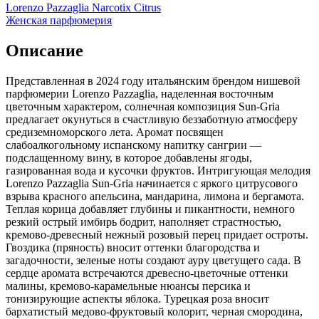
Lorenzo Pazzaglia Narcotix Citrus
Женская парфюмерия
Описание
Представленная в 2024 году итальянским брендом нишевой
парфюмерии Lorenzo Pazzaglia, наделенная восточным
цветочным характером,
солнечная композиция Sun-Gria
предлагает окунуться в счастливую беззаботную атмосферу
средиземноморского лета. Аромат посвящен
слабоалкогольному испанскому напитку сангрии —
подслащенному вину, в которое добавлены ягоды,
газированная вода и кусочки фруктов. Интригующая мелодия
Lorenzo Pazzaglia Sun-Gria начинается с яркого цитрусового
взрыва красного апельсина, мандарина, лимона и бергамота.
Теплая корица добавляет глубины и пикантности, немного
резкий острый имбирь бодрит, наполняет страстностью,
кремово-древесный нежный розовый перец придает остроты.
Гвоздика (пряность) вносит оттенки благородства и
загадочности, зеленые ноты создают ауру цветущего сада. В
сердце аромата встречаются древесно-цветочные оттенки
малины, кремово-карамельные нюансы персика и
тонизирующие аспекты яблока. Турецкая роза вносит
бархатистый медово-фруктовый колорит, черная смородина,